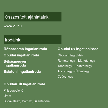
Összesített ajánlataink:
www.oi.hu
Irodáink:
Rózsadomb ingatlaniroda
ÓbudaLux ingatlaniroda
Óbudai ingatlaniroda
Óbudai Hegyvidék
Remetehegy - Mátyáshegy
Békásmegyeri
ingatlaniroda
Táborhegy - Testvérhegy
Balatoni ingatlaniroda
Aranyhegy - Ürömhegy
Csúcshegy
ÓbudánTúl ingatlaniroda
Pilisborosjenő
Üröm
Budakalász, Pomáz, Szentendre