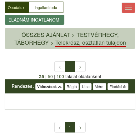
Óbudalux
Ingatlaniroda
ELADNÁM INGATLANOM!
ÖSSZES AJÁNLAT
>
TESTVÉRHEGY,
TÁBORHEGY >
Telekrész, osztatlan tulajdon
<
1
>
25
|
50
|
100
találat oldalanként
Rendezés:
Változások
Régió
Utca
Méret
Eladási ár
<
1
>