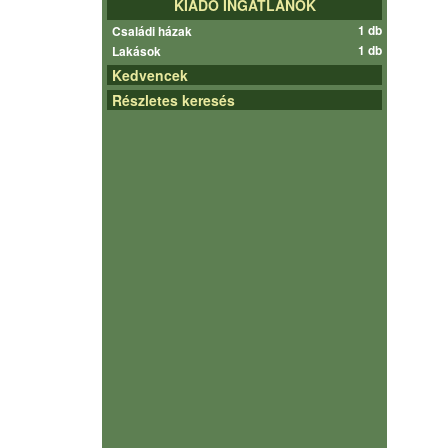
KIADÓ INGATLANOK
1 db
Családi házak
1 db
Lakások
Kedvencek
Részletes keresés