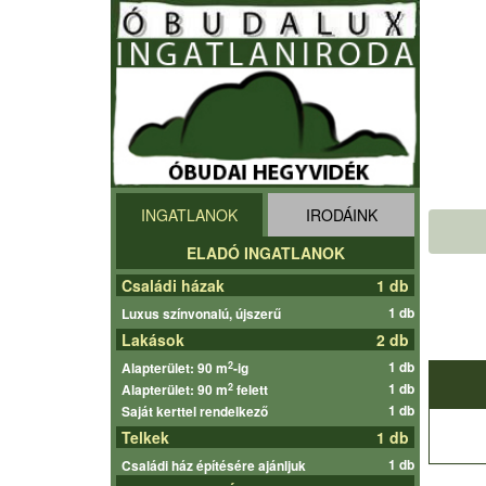
INGATLANOK
IRODÁINK
ELADÓ INGATLANOK
Családi házak
1 db
1 db
Luxus színvonalú, újszerű
Lakások
2 db
1 db
2
Alapterület: 90 m
-ig
1 db
2
Alapterület: 90 m
felett
1 db
Saját kerttel rendelkező
Telkek
1 db
1 db
Családi ház építésére ajánljuk