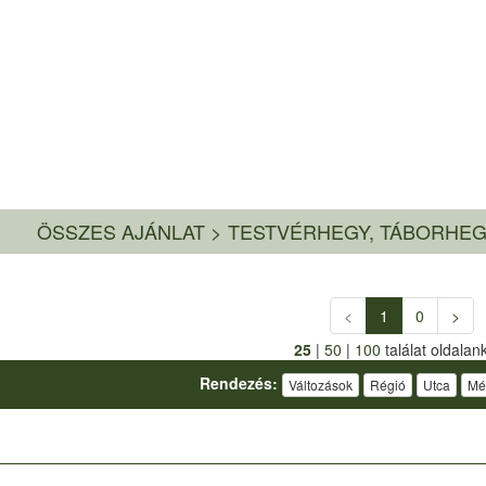
ÖSSZES AJÁNLAT
>
TESTVÉRHEGY, TÁBORHEG
<
1
0
>
25
|
50
|
100
találat oldalan
Rendezés:
Változások
Régió
Utca
Mé