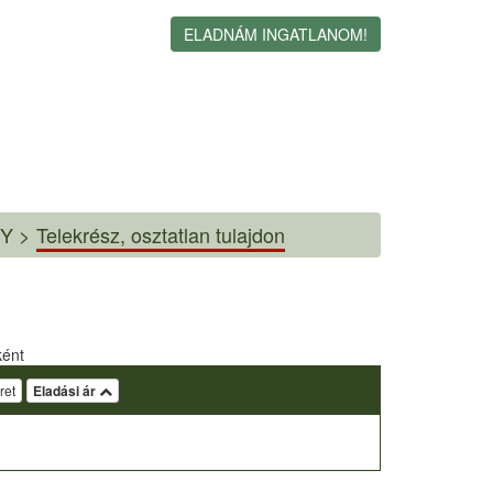
ELADNÁM INGATLANOM!
Y >
Telekrész, osztatlan tulajdon
ként
ret
Eladási ár