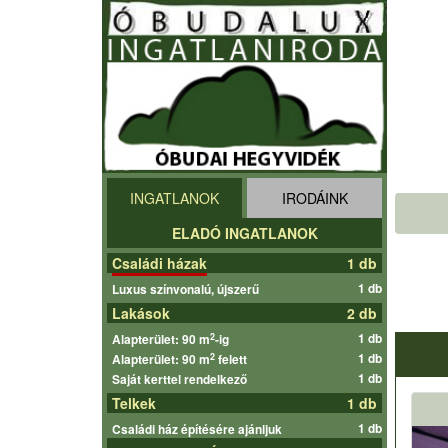
INGATLANOK
IRODÁINK
ELADÓ INGATLANOK
Családi házak
1 db
1 db
Luxus színvonalú, újszerű
Lakások
2 db
1 db
2
Alapterület: 90 m
-ig
1 db
2
Alapterület: 90 m
felett
1 db
Saját kerttel rendelkező
Telkek
1 db
1 db
Családi ház építésére ajánljuk