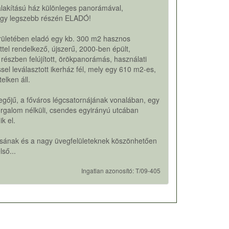
alakítású ház különleges panorámával,
egy legszebb részén ELADÓ!
kerületében eladó egy kb. 300 m2 hasznos
ttel rendelkező, újszerű, 2000-ben épült,
részben felújított, örökpanorámás, használati
sel leválasztott ikerház fél, mely egy 610 m2-es,
telken áll.
vegőjű, a főváros légcsatornájának vonalában, egy
rgalom nélküli, csendes egyirányú utcában
k el.
lásának és a nagy üvegfelületeknek köszönhetően
lső...
Ingatlan azonosító: T/09-405