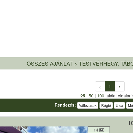
ÖSSZES AJÁNLAT
>
TESTVÉRHEGY, TÁB
<
1
>
25
|
50
|
100
találat oldalan
Rendezés:
Változások
Régió
Utca
Mé
10
14