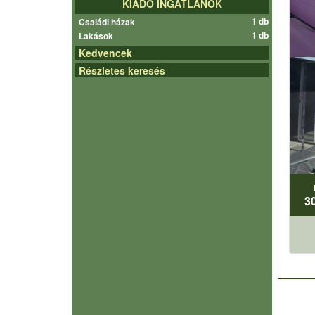
KIADÓ INGATLANOK
1 db
Családi házak
1 db
Lakások
Kedvencek
Részletes keresés
3