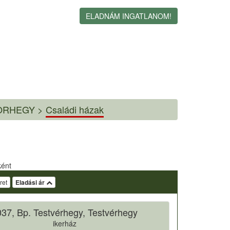
ELADNÁM INGATLANOM!
ORHEGY >
Családi házak
ként
ret
Eladási ár
37, Bp. Testvérhegy, Testvérhegy
ikerház