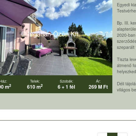
Egyedi ki
Testvérh
Bp. III. 
alapterüle
2020-ban 
szerződés
szeparált 
Tiszta le
átmenő fo
helyezkedi
Ház:
Telek:
Szobák:
Ár:
Déli tájo
2
2
00 m
610 m
6 + 1 fél
269 M Ft
világos be