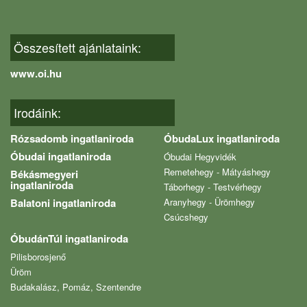
Összesített ajánlataink:
www.oi.hu
Irodáink:
Rózsadomb ingatlaniroda
ÓbudaLux ingatlaniroda
Óbudai ingatlaniroda
Óbudai Hegyvidék
Remetehegy - Mátyáshegy
Békásmegyeri
ingatlaniroda
Táborhegy - Testvérhegy
Balatoni ingatlaniroda
Aranyhegy - Ürömhegy
Csúcshegy
ÓbudánTúl ingatlaniroda
Pilisborosjenő
Üröm
Budakalász, Pomáz, Szentendre