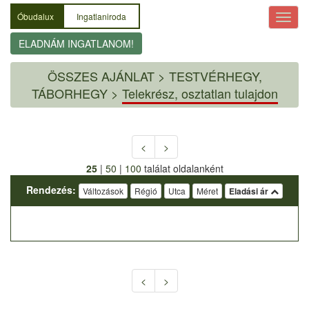
Óbudalux
Ingatlaniroda
ELADNÁM INGATLANOM!
ÖSSZES AJÁNLAT
>
TESTVÉRHEGY,
TÁBORHEGY >
Telekrész, osztatlan tulajdon
<
>
25
|
50
|
100
találat oldalanként
Rendezés:
Változások
Régió
Utca
Méret
Eladási ár
<
>