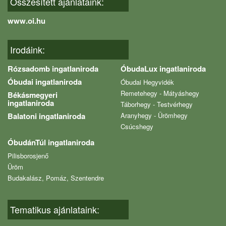
Összesített ajánlataink:
www.oi.hu
Irodáink:
Rózsadomb ingatlaniroda
ÓbudaLux ingatlaniroda
Óbudai ingatlaniroda
Óbudai Hegyvidék
Remetehegy - Mátyáshegy
Békásmegyeri
ingatlaniroda
Táborhegy - Testvérhegy
Balatoni ingatlaniroda
Aranyhegy - Ürömhegy
Csúcshegy
ÓbudánTúl ingatlaniroda
Pilisborosjenő
Üröm
Budakalász, Pomáz, Szentendre
Tematikus ajánlataink: