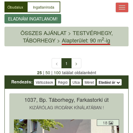
Óbudalux
Ingatlaniroda
ELADNÁM INGATLANOM!
ÖSSZES AJÁNLAT
>
TESTVÉRHEGY,
2
TÁBORHEGY >
Alapterület: 90 m
-ig
<
1
>
25
|
50
|
100
találat oldalanként
Rendezés:
Változások
Régió
Utca
Méret
Eladási ár
1037, Bp. Táborhegy, Farkastorki út
KIZÁRÓLAG IRODÁNK KÍNÁLATÁBAN !
18