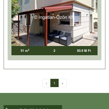
2
51 m
2
83.9 M Ft
<
1
>