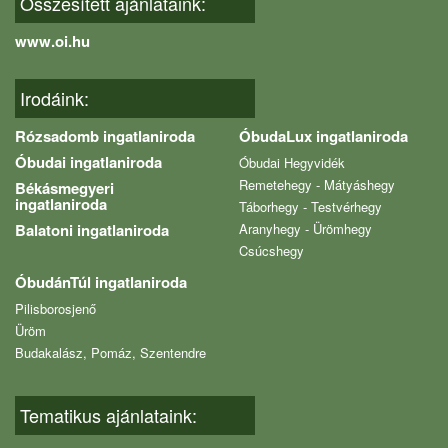
Összesített ajánlataink:
www.oi.hu
Irodáink:
Rózsadomb ingatlaniroda
ÓbudaLux ingatlaniroda
Óbudai ingatlaniroda
Óbudai Hegyvidék
Remetehegy - Mátyáshegy
Békásmegyeri
ingatlaniroda
Táborhegy - Testvérhegy
Balatoni ingatlaniroda
Aranyhegy - Ürömhegy
Csúcshegy
ÓbudánTúl ingatlaniroda
Pilisborosjenő
Üröm
Budakalász, Pomáz, Szentendre
Tematikus ajánlataink: