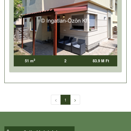
2
51 m
2
83.9 M Ft
<
1
>