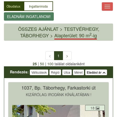
Óbudalux
Ingatlaniroda
ELADNÁM INGATLANOM!
ÖSSZES AJÁNLAT
>
TESTVÉRHEGY,
2
TÁBORHEGY >
Alapterület: 90 m
-ig
<
1
>
25
|
50
|
100
találat oldalanként
Rendezés:
Változások
Régió
Utca
Méret
Eladási ár
1037, Bp. Táborhegy, Farkastorki út
KIZÁRÓLAG IRODÁNK KÍNÁLATÁBAN !
18