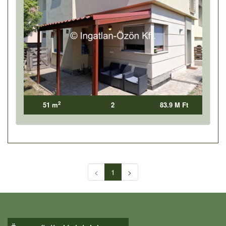
2
51 m
2
83.9 M Ft
<
1
>