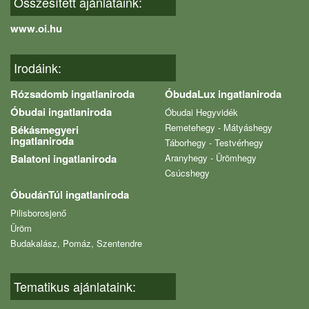
Összesített ajánlataink:
www.oi.hu
Irodáink:
Rózsadomb ingatlaniroda
ÓbudaLux ingatlaniroda
Óbudai ingatlaniroda
Óbudai Hegyvidék
Remetehegy - Mátyáshegy
Békásmegyeri
ingatlaniroda
Táborhegy - Testvérhegy
Balatoni ingatlaniroda
Aranyhegy - Ürömhegy
Csúcshegy
ÓbudánTúl ingatlaniroda
Pilisborosjenő
Üröm
Budakalász, Pomáz, Szentendre
Tematikus ajánlataink: