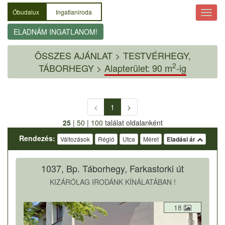
Óbudalux
Ingatlaniroda
ELADNÁM INGATLANOM!
ÖSSZES AJÁNLAT
>
TESTVÉRHEGY,
2
TÁBORHEGY >
Alapterület: 90 m
-ig
<
1
>
25
|
50
|
100
találat oldalanként
Rendezés:
Változások
Régió
Utca
Méret
Eladási ár
1037, Bp. Táborhegy, Farkastorki út
KIZÁRÓLAG IRODÁNK KÍNÁLATÁBAN !
18