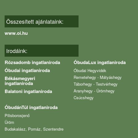
Összesített ajánlataink:
www.oi.hu
Irodáink:
Rózsadomb ingatlaniroda
ÓbudaLux ingatlaniroda
Óbudai ingatlaniroda
Óbudai Hegyvidék
Remetehegy - Mátyáshegy
Békásmegyeri
ingatlaniroda
Táborhegy - Testvérhegy
Balatoni ingatlaniroda
Aranyhegy - Ürömhegy
Csúcshegy
ÓbudánTúl ingatlaniroda
Pilisborosjenő
Üröm
Budakalász, Pomáz, Szentendre