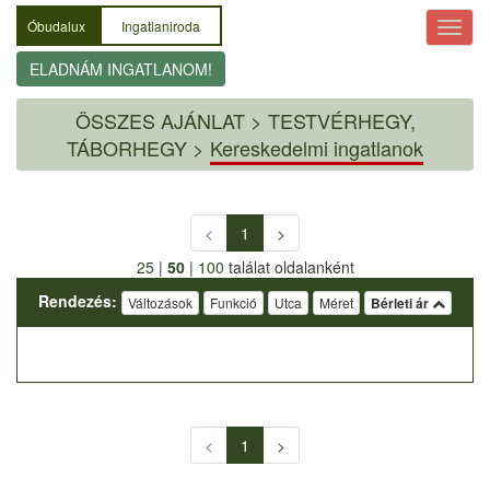
Óbudalux
Ingatlaniroda
ELADNÁM INGATLANOM!
ÖSSZES AJÁNLAT
>
TESTVÉRHEGY,
TÁBORHEGY >
Kereskedelmi ingatlanok
<
1
>
25
|
50
|
100
találat oldalanként
Rendezés:
Változások
Funkció
Utca
Méret
Bérleti ár
<
1
>