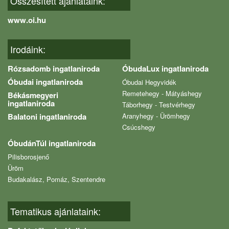
Összesített ajánlataink:
www.oi.hu
Irodáink:
Rózsadomb ingatlaniroda
ÓbudaLux ingatlaniroda
Óbudai ingatlaniroda
Óbudai Hegyvidék
Remetehegy - Mátyáshegy
Békásmegyeri
ingatlaniroda
Táborhegy - Testvérhegy
Balatoni ingatlaniroda
Aranyhegy - Ürömhegy
Csúcshegy
ÓbudánTúl ingatlaniroda
Pilisborosjenő
Üröm
Budakalász, Pomáz, Szentendre
Tematikus ajánlataink: