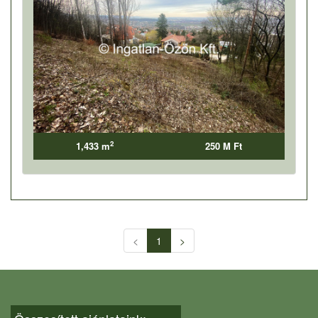
2
1,433 m
250 M Ft
<
1
>