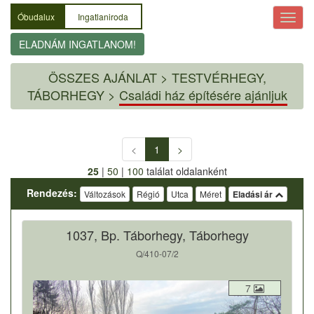
Óbudalux
Ingatlaniroda
ELADNÁM INGATLANOM!
ÖSSZES AJÁNLAT
>
TESTVÉRHEGY,
TÁBORHEGY >
Családi ház építésére ajánljuk
<
1
>
25
|
50
|
100
találat oldalanként
Rendezés:
Változások
Régió
Utca
Méret
Eladási ár
1037, Bp. Táborhegy, Táborhegy
Q/410-07/2
7