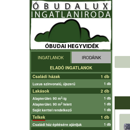
INGATLANOK
IRODÁINK
ELADÓ INGATLANOK
Családi házak
1 db
1 db
Luxus színvonalú, újszerű
Lakások
2 db
1 db
2
Alapterület: 90 m
-ig
1 db
2
Alapterület: 90 m
felett
1 db
Saját kerttel rendelkező
Telkek
1 db
1 db
Családi ház építésére ajánljuk