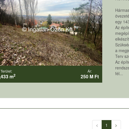
Hármash
övezet
egy 143
Az épít
megépí
elkészí
Szükség
a megjel
Terv sz
Az épít
rendsze
Terület:
Ár:
fél...
2
,433 m
250 M Ft
<
1
>