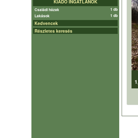
KIADÓ INGATLANOK
1 db
Családi házak
1 db
Lakások
Kedvencek
Részletes keresés
1