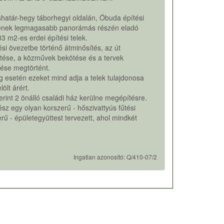
atár-hegy táborhegyi oldalán, Óbuda építési
ének legmagasabb panorámás részén eladó
3 m2-es erdei építési telek.
ési övezetbe történő átminősítés, az út
tése, a közművek bekötése és a tervek
tése megtörtént.
 esetén ezeket mind adja a telek tulajdonosa
ölt árért.
erint 2 önálló családi ház kerülne megépítésre.
ész egy olyan korszerű - hőszivattyús fűtési
rű - épületegyüttest tervezett, ahol mindkét
Ingatlan azonosító: Q/410-07/2