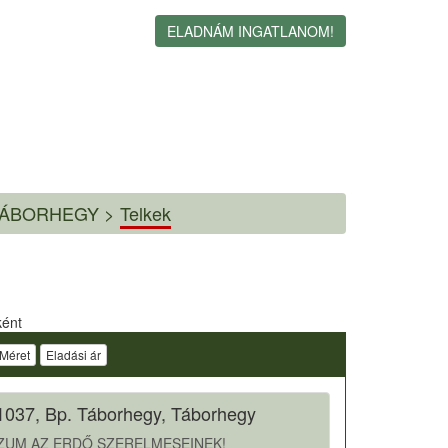
ELADNÁM INGATLANOM!
TÁBORHEGY >
Telkek
ként
Méret
Eladási ár
1037, Bp. Táborhegy, Táborhegy
ZUM AZ ERDŐ SZERELMESEINEK!