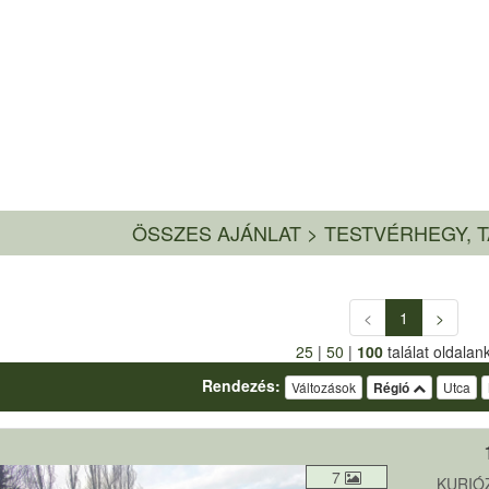
ÖSSZES AJÁNLAT
>
TESTVÉRHEGY, 
<
1
>
25
|
50
|
100
találat oldalan
Rendezés:
Változások
Régió
Utca
7
KURIÓ