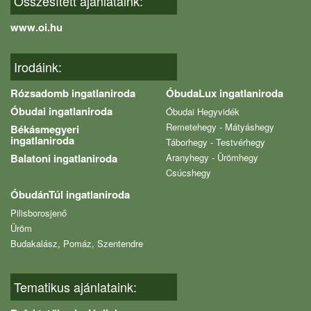
Összesített ajánlataink:
www.oi.hu
Irodáink:
Rózsadomb ingatlaniroda
ÓbudaLux ingatlaniroda
Óbudai ingatlaniroda
Óbudai Hegyvidék
Remetehegy - Mátyáshegy
Békásmegyeri
ingatlaniroda
Táborhegy - Testvérhegy
Balatoni ingatlaniroda
Aranyhegy - Ürömhegy
Csúcshegy
ÓbudánTúl ingatlaniroda
Pilisborosjenő
Üröm
Budakalász, Pomáz, Szentendre
Tematikus ajánlataink: