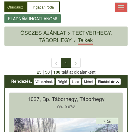
Óbudalux
Ingatlaniroda
ELADNÁM INGATLANOM!
ÖSSZES AJÁNLAT
>
TESTVÉRHEGY,
TÁBORHEGY >
Telkek
<
1
>
25
|
50
|
100
találat oldalanként
Rendezés:
Változások
Régió
Utca
Méret
Eladási ár
1037, Bp. Táborhegy, Táborhegy
Q/410-07/2
7