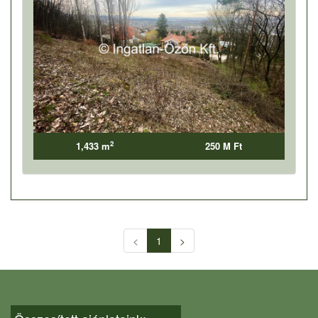
2
1,433 m
250 M Ft
<
1
>