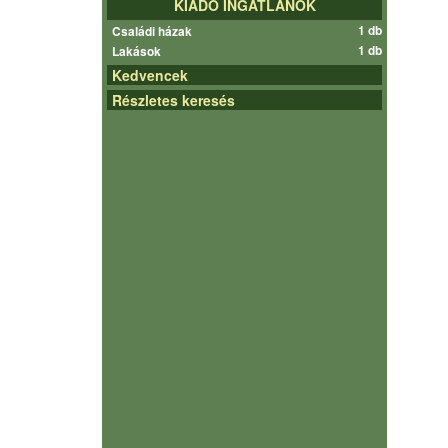
KIADÓ INGATLANOK
1 db
Családi házak
1 db
Lakások
Kedvencek
Részletes keresés