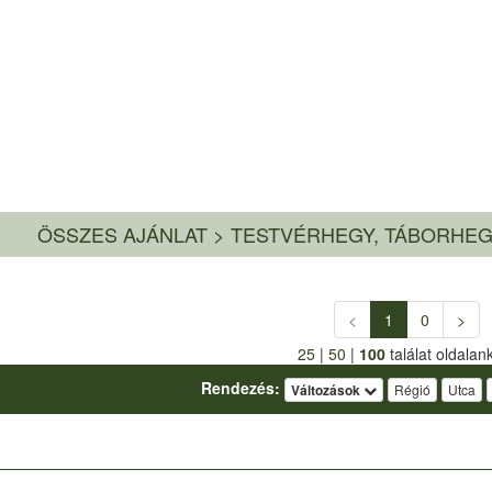
ÖSSZES AJÁNLAT
>
TESTVÉRHEGY, TÁBORHEG
<
1
0
>
25
|
50
|
100
találat oldalan
Rendezés:
Változások
Régió
Utca