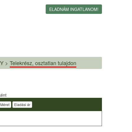
ELADNÁM INGATLANOM!
Y >
Telekrész, osztatlan tulajdon
ként
Méret
Eladási ár