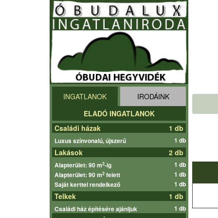
INGATLANOK
IRODÁINK
ELADÓ INGATLANOK
Családi házak
1 db
1 db
Luxus színvonalú, újszerű
Lakások
2 db
1 db
2
Alapterület: 90 m
-ig
1 db
2
Alapterület: 90 m
felett
1 db
Saját kerttel rendelkező
Telkek
1 db
1 db
Családi ház építésére ajánljuk