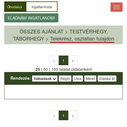
Óbudalux
Ingatlaniroda
ELADNÁM INGATLANOM!
ÖSSZES AJÁNLAT
>
TESTVÉRHEGY,
TÁBORHEGY >
Telekrész, osztatlan tulajdon
<
1
>
25
|
50
|
100
találat oldalanként
Rendezés:
Változások
Régió
Utca
Méret
Eladási ár
<
1
>