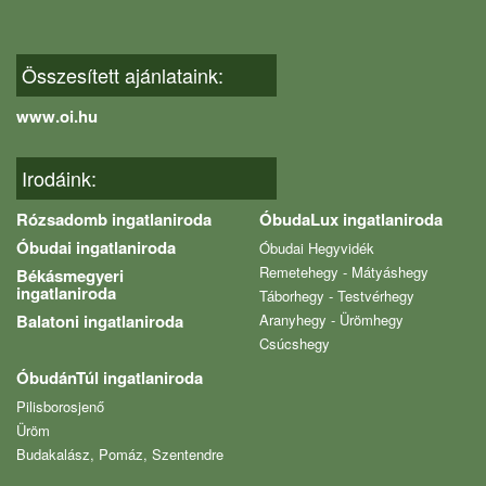
Összesített ajánlataink:
www.oi.hu
Irodáink:
Rózsadomb ingatlaniroda
ÓbudaLux ingatlaniroda
Óbudai ingatlaniroda
Óbudai Hegyvidék
Remetehegy - Mátyáshegy
Békásmegyeri
ingatlaniroda
Táborhegy - Testvérhegy
Balatoni ingatlaniroda
Aranyhegy - Ürömhegy
Csúcshegy
ÓbudánTúl ingatlaniroda
Pilisborosjenő
Üröm
Budakalász, Pomáz, Szentendre