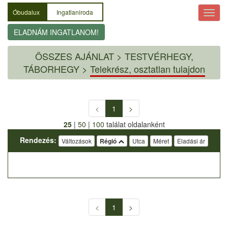
Óbudalux
Ingatlaniroda
ELADNÁM INGATLANOM!
ÖSSZES AJÁNLAT
>
TESTVÉRHEGY,
TÁBORHEGY >
Telekrész, osztatlan tulajdon
<
1
>
25
|
50
|
100
találat oldalanként
Rendezés:
Változások
Régió
Utca
Méret
Eladási ár
<
1
>