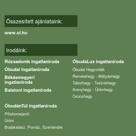
Összesített ajánlataink:
www.oi.hu
Irodáink:
Rózsadomb ingatlaniroda
ÓbudaLux ingatlaniroda
Óbudai ingatlaniroda
Óbudai Hegyvidék
Remetehegy - Mátyáshegy
Békásmegyeri
ingatlaniroda
Táborhegy - Testvérhegy
Balatoni ingatlaniroda
Aranyhegy - Ürömhegy
Csúcshegy
ÓbudánTúl ingatlaniroda
Pilisborosjenő
Üröm
Budakalász, Pomáz, Szentendre