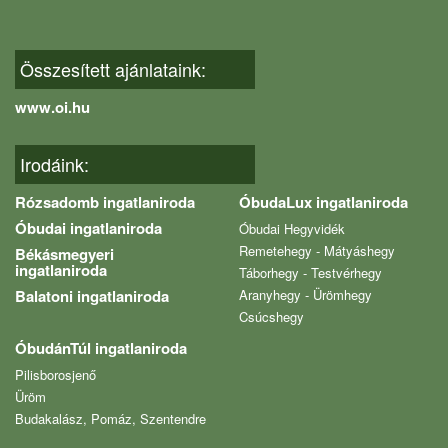
Összesített ajánlataink:
www.oi.hu
Irodáink:
Rózsadomb ingatlaniroda
ÓbudaLux ingatlaniroda
Óbudai ingatlaniroda
Óbudai Hegyvidék
Remetehegy - Mátyáshegy
Békásmegyeri
ingatlaniroda
Táborhegy - Testvérhegy
Balatoni ingatlaniroda
Aranyhegy - Ürömhegy
Csúcshegy
ÓbudánTúl ingatlaniroda
Pilisborosjenő
Üröm
Budakalász, Pomáz, Szentendre