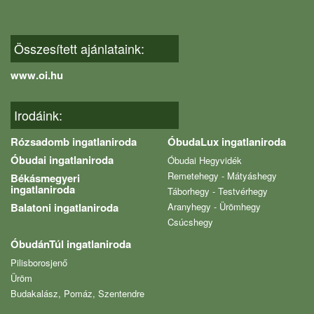
Összesített ajánlataink:
www.oi.hu
Irodáink:
Rózsadomb ingatlaniroda
ÓbudaLux ingatlaniroda
Óbudai ingatlaniroda
Óbudai Hegyvidék
Remetehegy - Mátyáshegy
Békásmegyeri
ingatlaniroda
Táborhegy - Testvérhegy
Balatoni ingatlaniroda
Aranyhegy - Ürömhegy
Csúcshegy
ÓbudánTúl ingatlaniroda
Pilisborosjenő
Üröm
Budakalász, Pomáz, Szentendre