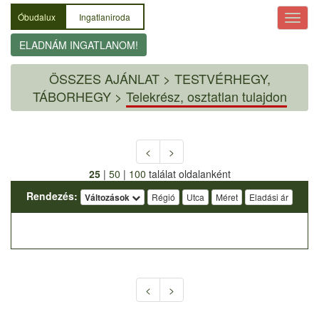
Óbudalux
Ingatlaniroda
ELADNÁM INGATLANOM!
ÖSSZES AJÁNLAT
>
TESTVÉRHEGY,
TÁBORHEGY >
Telekrész, osztatlan tulajdon
<
>
25
|
50
|
100
találat oldalanként
Rendezés:
Változások
Régió
Utca
Méret
Eladási ár
<
>