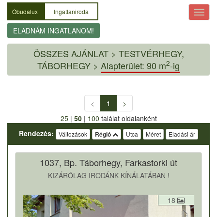
Óbudalux
Ingatlaniroda
ELADNÁM INGATLANOM!
ÖSSZES AJÁNLAT
>
TESTVÉRHEGY,
2
TÁBORHEGY >
Alapterület: 90 m
-ig
<
1
>
25
|
50
|
100
találat oldalanként
Rendezés:
Változások
Régió
Utca
Méret
Eladási ár
1037, Bp. Táborhegy, Farkastorki út
KIZÁRÓLAG IRODÁNK KÍNÁLATÁBAN !
18