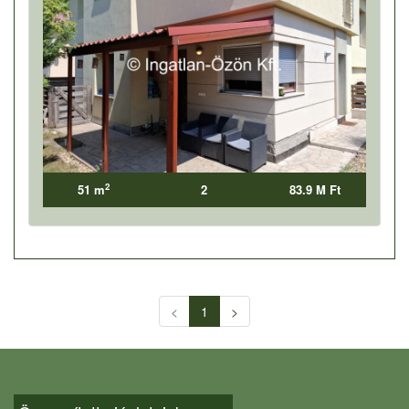
2
51 m
2
83.9 M Ft
<
1
>