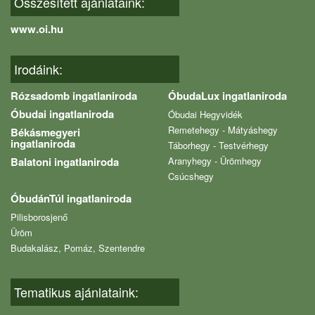
Összesített ajánlataink:
www.oi.hu
Irodáink:
Rózsadomb ingatlaniroda
ÓbudaLux ingatlaniroda
Óbudai ingatlaniroda
Óbudai Hegyvidék
Remetehegy - Mátyáshegy
Békásmegyeri
ingatlaniroda
Táborhegy - Testvérhegy
Balatoni ingatlaniroda
Aranyhegy - Ürömhegy
Csúcshegy
ÓbudánTúl ingatlaniroda
Pilisborosjenő
Üröm
Budakalász, Pomáz, Szentendre
Tematikus ajánlataink: