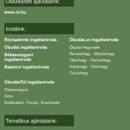
Összesített ajánlataink:
www.oi.hu
Irodáink:
Rózsadomb ingatlaniroda
ÓbudaLux ingatlaniroda
Óbudai ingatlaniroda
Óbudai Hegyvidék
Remetehegy - Mátyáshegy
Békásmegyeri
ingatlaniroda
Táborhegy - Testvérhegy
Balatoni ingatlaniroda
Aranyhegy - Ürömhegy
Csúcshegy
ÓbudánTúl ingatlaniroda
Pilisborosjenő
Üröm
Budakalász, Pomáz, Szentendre
Tematikus ajánlataink: