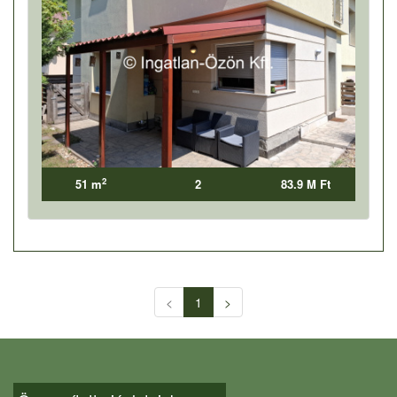
2
51 m
2
83.9 M Ft
<
1
>