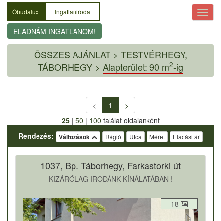
Óbudalux
Ingatlaniroda
ELADNÁM INGATLANOM!
ÖSSZES AJÁNLAT
>
TESTVÉRHEGY,
2
TÁBORHEGY >
Alapterület: 90 m
-ig
<
1
>
25
|
50
|
100
találat oldalanként
Rendezés:
Változások
Régió
Utca
Méret
Eladási ár
1037, Bp. Táborhegy, Farkastorki út
KIZÁRÓLAG IRODÁNK KÍNÁLATÁBAN !
18