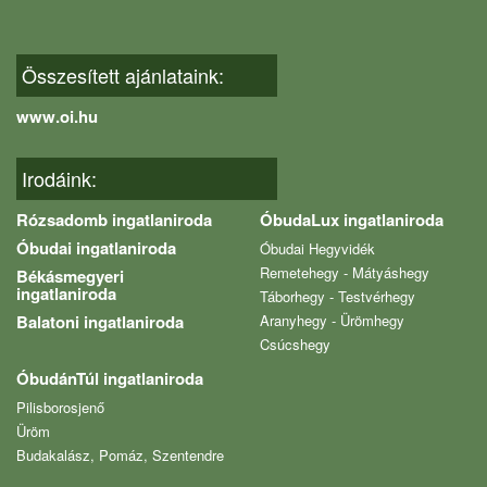
Összesített ajánlataink:
www.oi.hu
Irodáink:
Rózsadomb ingatlaniroda
ÓbudaLux ingatlaniroda
Óbudai ingatlaniroda
Óbudai Hegyvidék
Remetehegy - Mátyáshegy
Békásmegyeri
ingatlaniroda
Táborhegy - Testvérhegy
Balatoni ingatlaniroda
Aranyhegy - Ürömhegy
Csúcshegy
ÓbudánTúl ingatlaniroda
Pilisborosjenő
Üröm
Budakalász, Pomáz, Szentendre