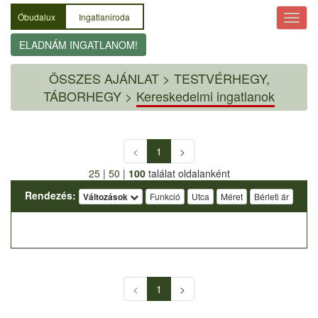
Óbudalux
Ingatlaniroda
ELADNÁM INGATLANOM!
ÖSSZES AJÁNLAT
>
TESTVÉRHEGY,
TÁBORHEGY >
Kereskedelmi ingatlanok
<
1
>
25
|
50
|
100
találat oldalanként
Rendezés:
Változások
Funkció
Utca
Méret
Bérleti ár
<
1
>