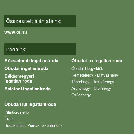
Összesített ajánlataink:
www.oi.hu
Irodáink:
Rózsadomb ingatlaniroda
ÓbudaLux ingatlaniroda
Óbudai ingatlaniroda
Óbudai Hegyvidék
Remetehegy - Mátyáshegy
Békásmegyeri
ingatlaniroda
Táborhegy - Testvérhegy
Balatoni ingatlaniroda
Aranyhegy - Ürömhegy
Csúcshegy
ÓbudánTúl ingatlaniroda
Pilisborosjenő
Üröm
Budakalász, Pomáz, Szentendre