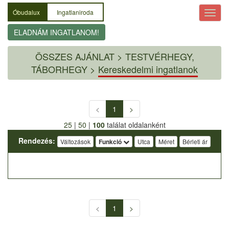
Óbudalux
Ingatlaniroda
ELADNÁM INGATLANOM!
ÖSSZES AJÁNLAT
>
TESTVÉRHEGY,
TÁBORHEGY >
Kereskedelmi ingatlanok
<
1
>
25
|
50
|
100
találat oldalanként
Rendezés:
Változások
Funkció
Utca
Méret
Bérleti ár
<
1
>